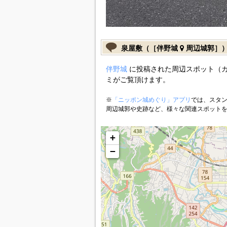
泉屋敷（［伴野城
周辺城郭］
伴野城
に投稿された周辺スポット（
ミがご覧頂けます。
※
「ニッポン城めぐり」アプリ
では、スタン
周辺城郭や史跡など、様々な関連スポット
+
−