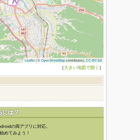
Leaflet
| ©
OpenStreetMap
contributors,
CC-BY-SA
［
大きい地図で開く
］
ndroidの両アプリに対応。
始めてみよう！