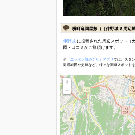
横町竜岡屋敷（［伴野城
周辺
伴野城
に投稿された周辺スポット（
図・口コミがご覧頂けます。
※
「ニッポン城めぐり」アプリ
では、スタン
周辺城郭や史跡など、様々な関連スポット
+
−