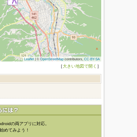
Leaflet
| ©
OpenStreetMap
contributors,
CC-BY-SA
［
大きい地図で開く
］
ndroidの両アプリに対応。
始めてみよう！