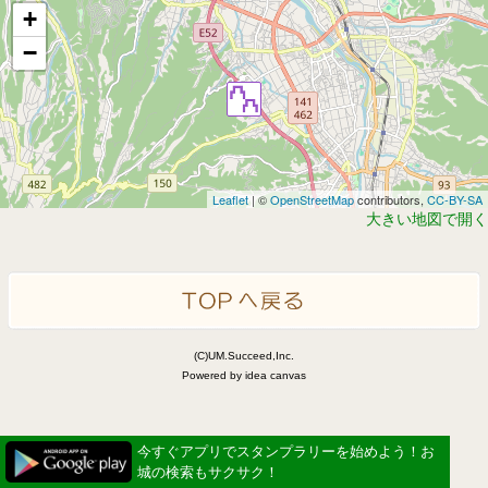
+
−
Leaflet
| ©
OpenStreetMap
contributors,
CC-BY-SA
大きい地図で開く
(C)UM.Succeed,Inc.
Powered by idea canvas
今すぐアプリでスタンプラリーを始めよう！お
城の検索もサクサク！