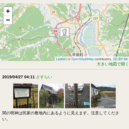
+
−
Leaflet
| ©
OpenStreetMap
contributors,
CC-BY-SA
大きい地図で開く
2019/04/27 04:11
さすらい
関の明神は民家の敷地内にあるように見えます。注意してくださ
い。