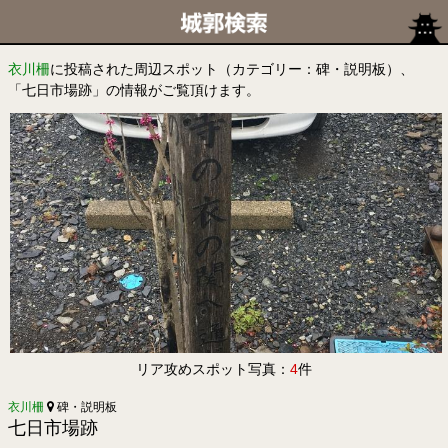
衣川柵
に投稿された周辺スポット（カテゴリー：碑・説明板）、
「七日市場跡」の情報がご覧頂けます。
リア攻めスポット写真：
4
件
衣川柵
碑・説明板
七日市場跡