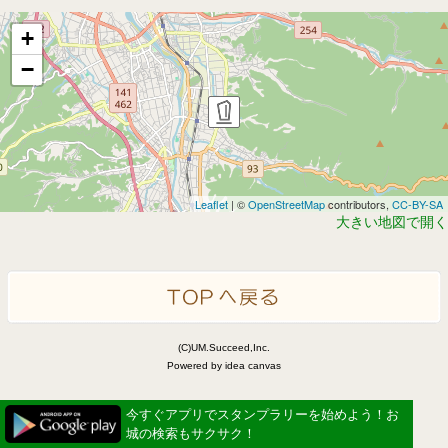
+
−
Leaflet
| ©
OpenStreetMap
contributors,
CC-BY-SA
大きい地図で開く
(C)UM.Succeed,Inc.
Powered by idea canvas
今すぐアプリでスタンプラリーを始めよう！お
城の検索もサクサク！