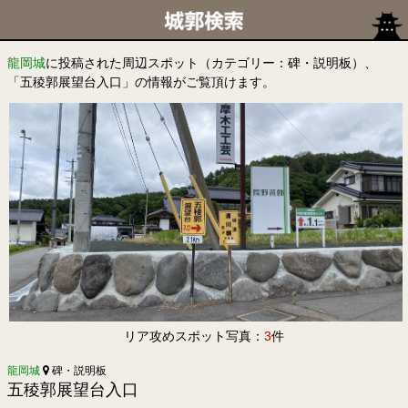
龍岡城
に投稿された周辺スポット（カテゴリー：碑・説明板）、
「五稜郭展望台入口」の情報がご覧頂けます。
リア攻めスポット写真：
3
件
龍岡城
碑・説明板
五稜郭展望台入口