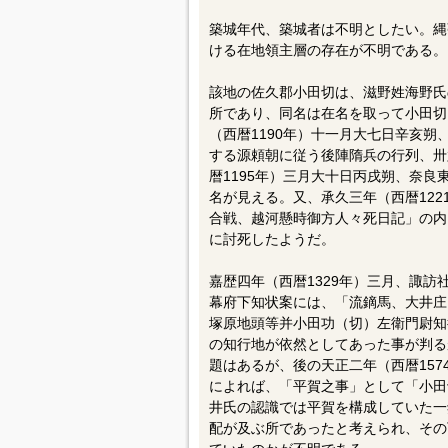
築城年代、築城者は不明としたい。縄
ける在地領主層の存在が不明である。
該地の佐久郡小田切は、滋野姓海野氏
所であり、同名は在名を取って小田切
（西暦1190年）十一月大七日辛亥
する源頼朝に従う後陣隋兵の行列、卅
暦1195年）三月大十日丙戌朔、奈
名が見える。又、承久三年（西暦12
合戦、越河懸時御方人々死日記」の内
に討死したようだ。
嘉歴四年（西暦1329年）三月、諏
幕府下知状案には、「流鏑馬、大井庄
塚原地頭等并小田功（切）左衛門尉知
の知行地が依然としてあった事が判る
題はあるが、後の天正二年（西暦15
によれば、「平賀之事」として「小田
井氏の認識では平賀を構成していた一
配が及ぶ所であったと考えられ、その