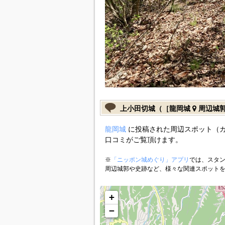
上小田切城（［龍岡城
周辺城
龍岡城
に投稿された周辺スポット（
口コミがご覧頂けます。
※
「ニッポン城めぐり」アプリ
では、スタン
周辺城郭や史跡など、様々な関連スポット
+
−