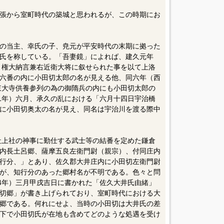
張から室町時代の築城と思われるが、この時期にお
の当主、幸氏の子、尭元が平安時代の末期に拠った
氏を称している。「吾妻鏡」によれば、建久元年
朔、権大納言兼右近衛大将に叙せられた事を以て上洛
六番の内に小田切太郎の名が見える他、同六年（西
良東大寺供養参列の為の御隋兵の内にも小田切太郎の
21年）六月、承久の乱における「六月十四日宇治橋
に小田切奥太の名が見え、同名は宇治川を渡る際中
訪社上社の神事に勤仕する武士等の結番を定めた鎌倉
内長土呂郷、薩摩五良左衛門尉（親宗）、付同庄内
行分、」とあり、佐久郡大井庄内に小田切左衛門尉
が、知行分のあった郷村名が不明である。色々と問
74年）三月甲戌吉日に書かれた「佐久大井氏由緒」
切郷」が書き上げられており、室町時代における大
郷である。何れにせよ、当時の小田切は大井氏の差
下で小田切氏が在地も含めてどのような処遇を受け