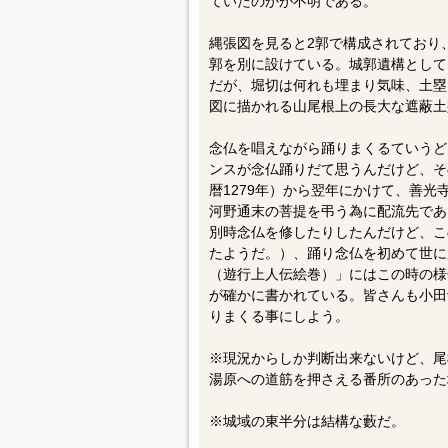
ていたのかが不明である。
縄張図を見ると2郭で構成されており
郭を別に設けている。城郭遺構として
だが、堀切は何れも埋まり気味、土塁
図に描かれる山尾根上の長大な遮蔽土
念仏を唱えながら踊りまくるていうど
ンスが念仏踊りだて思うんだけど、そ
暦1279年）から翌年にかけて、善
河野通末の菩提を弔う為に配流先であ
別時念仏を修したりしたんだけど、こ
たようだ。）、踊り念仏を初めて世に
（遊行上人伝絵巻）」にはこの時の様
が確かに書かれている。皆さんも小田
りまくる事にしよう。
※現況からしか判断出来ないけど、尾
湯原への道筋を押さえる番所のあった
※城域の東半分は結構な藪だ。