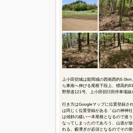
上小田切城は龍岡城の西南西約5.0km
ら東南へ伸びる尾根下段上、標高約8
野県道121号、上小田切臼田停車場線
行き方はGoogleマップに位置登録
は同じく位置登録がある「山の神神社
は傾斜の緩い一本尾根となるので迷う
なってしまったのであろう、山道が放
れる。藪漕ぎが必須となるのでその覚