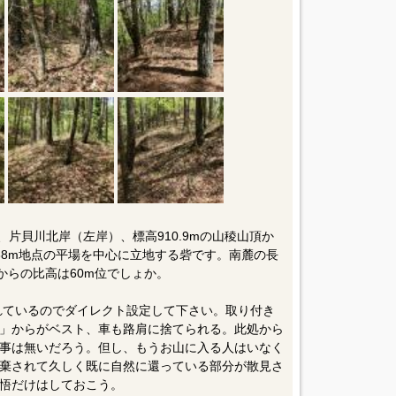
、片貝川北岸（左岸）、標高910.9mの山稜山頂か
38m地点の平場を中心に立地する砦です。南麓の長
からの比高は60m位でしょか。
されているのでダイレクト設定して下さい。取り付き
」からがベスト、車も路肩に捨てられる。此処から
事は無いだろう。但し、もうお山に入る人はいなく
棄されて久しく既に自然に還っている部分が散見さ
悟だけはしておこう。