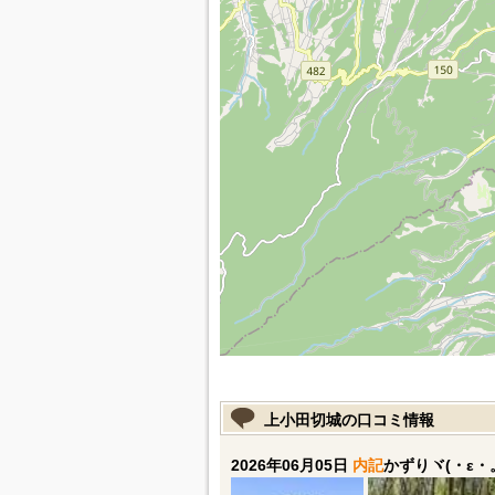
上小田切城の口コミ情報
2026年06月05日
内記
かずりヾ(・ε・