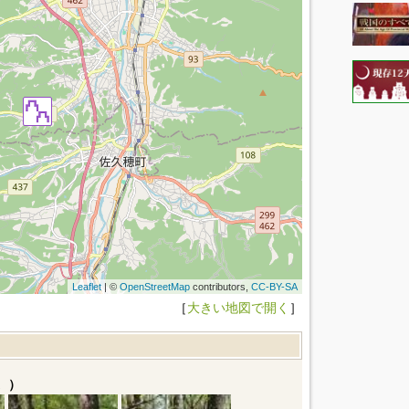
Leaflet
| ©
OpenStreetMap
contributors,
CC-BY-SA
［
大きい地図で開く
］
。）