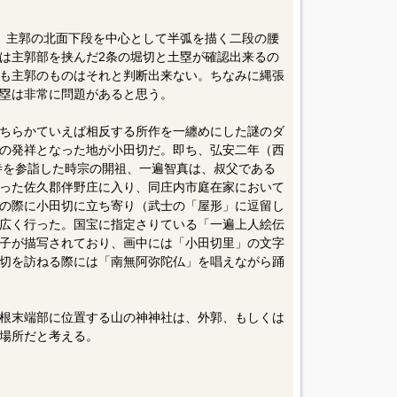
、主郭の北面下段を中心として半弧を描く二段の腰
は主郭部を挟んだ2条の堀切と土塁が確認出来るの
も主郭のものはそれと判断出来ない。ちなみに縄張
塁は非常に問題があると思う。
ちらかていえば相反する所作を一纏めにした謎のダ
の発祥となった地が小田切だ。即ち、弘安二年（西
光寺を参詣した時宗の開祖、一遍智真は、叔父である
った佐久郡伴野庄に入り、同庄内市庭在家において
の際に小田切に立ち寄り（武士の「屋形」に逗留し
広く行った。国宝に指定さりている「一遍上人絵伝
子が描写されており、画中には「小田切里」の文字
切を訪ねる際には「南無阿弥陀仏」を唱えながら踊
根末端部に位置する山の神神社は、外郭、もしくは
場所だと考える。