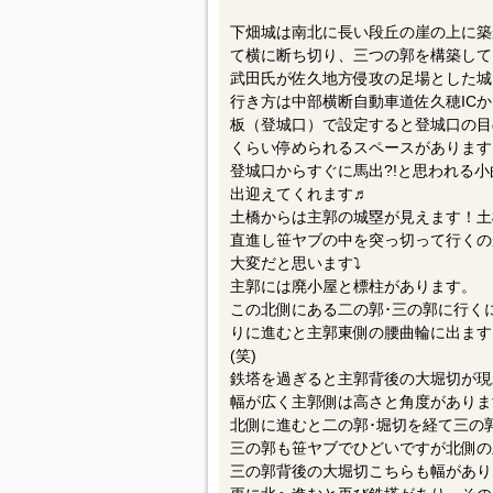
下畑城は南北に長い段丘の崖の上に築
て横に断ち切り、三つの郭を構築して
武田氏が佐久地方侵攻の足場とした城
行き方は中部横断自動車道佐久穂ICから
板（登城口）で設定すると登城口の目
くらい停められるスペースがあります
登城口からすぐに馬出?!と思われる
出迎えてくれます♬︎
土橋からは主郭の城塁が見えます！土
直進し笹ヤブの中を突っ切って行くの
大変だと思います⤵︎
主郭には廃小屋と標柱があります。
この北側にある二の郭･三の郭に行く
りに進むと主郭東側の腰曲輪に出ます
(笑)
鉄塔を過ぎると主郭背後の大堀切が現
幅が広く主郭側は高さと角度がありま
北側に進むと二の郭･堀切を経て三の
三の郭も笹ヤブでひどいですが北側の
三の郭背後の大堀切こちらも幅があり