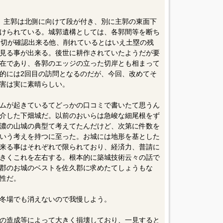
、主郭は北側に向けて段が付き、別に主郭の東面下
けられている。城郭遺構としては、各郭間等を断ち
堀切が確認出来る他、削れているとはいえ土塁の残
見る事が出来る。後世に耕作されていたようだが要
在であり、各郭のエッジの立った切岸とも相まって
的には2回目の訪問となるのだが、今回、改めてそ
害は実に素晴らしい。
ムが起きているてどっかの口コミで書いたて思うん
介した下畑城だ。以前のおいらは急峻な細尾根をず
濃の山城の典型て考えてたんだけど、次第に件数を
いう考えを持つに至った。お城には地形を基とした
来る事はそれぞれで限られており、経済力、普請に
きくこれを左右する。根本的に築城技術云々の話で
郡のお城のベストを佐久郡に求めたてしょうもな
性だ。
冬場でも消えないので我慢しよう。
の造成等によって大きく損壊しており、一見すると