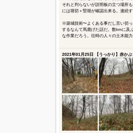
それと判らないが説明板の立つ場所も
には堀切＋竪堀が確認出来る。連続す
※築城技術〜よくある事だし言い切っ
するなんて馬鹿げた話だ。数kmに及
な作業だろう。往時の人々の土木能力
2021年01月25日 【うっかり】赤かぶ