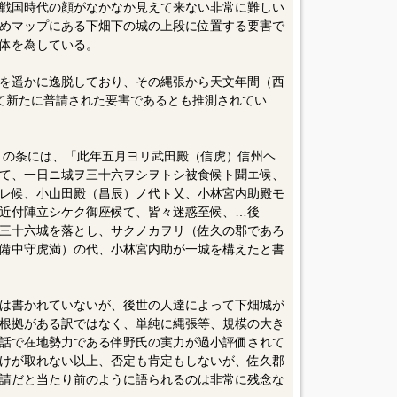
戦国時代の顔がなかなか見えて来ない非常に難しい
めマップにある下畑下の城の上段に位置する要害で
体を為している。
を遥かに逸脱しており、その縄張から天文年間（西
よって新たに普請された要害であるとも推測されてい
年）の条には、「此年五月ヨリ武田殿（信虎）信州ヘ
て、一日ニ城ヲ三十六ヲシヲトシ被食候ト聞エ候、
レ候、小山田殿（昌辰）ノ代ト乂、小林宮内助殿モ
近付陣立シケク御座候て、皆々迷惑至候、…後
三十六城を落とし、サクノカヲリ（佐久の郡であろ
備中守虎満）の代、小林宮内助が一城を構えたと書
は書かれていないが、後世の人達によって下畑城が
根拠がある訳ではなく、単純に縄張等、規模の大き
話で在地勢力である伴野氏の実力が過小評価されて
けが取れない以上、否定も肯定もしないが、佐久郡
請だと当たり前のように語られるのは非常に残念な