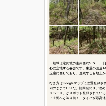
下畑城は龍岡城の南南西約5.7km、千
心に立地する要害です。東麓の国道14
丘崖に面しており、連続する台地上か
行き方はGoogleマップに位置登録
内のままでOK♪だ。龍岡城のリア攻
スペース」がスポット登録されている
に主郭へと辿り着く。タイパが最高過