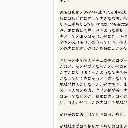
事だ。
縄張は広めの3郭で構成される連郭式
段には段丘崖に面して大きな腰郭が設
切る二重堀切1条を含む総計で5条の
滓、別に虎口を思わせるような箇所も
害としての形状はそれが故にむしろ健
全体の減り張りが際立っている。個人
の魅力に気付かされた格好に…この要
おいらの中で個人的第二次佐久郡ブー
だけど、その発端となったのが今回紹
たずたに切りまくったような要害を信
こなしていく内にそうとも言えないて
地域特性みたいなもんが必ずある。出
関わる人数の多寡、当時の情勢等も大
は決してないのだ。簡単に言えば小県
い。各人が発見した魅力は即ち地域特
※熊笹藪に覆われている部分が多い。
※城域南端部を構成する堀切群は山道