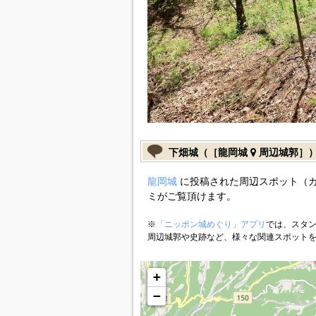
下畑城（［龍岡城
周辺城郭］
龍岡城
に投稿された周辺スポット（
ミがご覧頂けます。
※
「ニッポン城めぐり」アプリ
では、スタン
周辺城郭や史跡など、様々な関連スポット
+
−