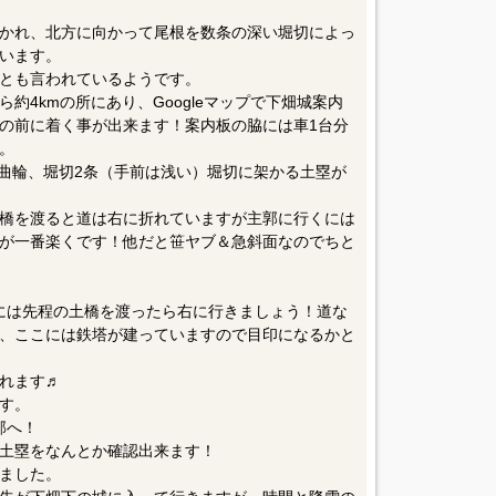
かれ、北方に向かって尾根を数条の深い堀切によっ
います。
とも言われているようです。
約4kmの所にあり、Googleマップで下畑城案内
の前に着く事が出来ます！案内板の脇には車1台分
。
小曲輪、堀切2条（手前は浅い）堀切に架かる土塁が
橋を渡ると道は右に折れていますが主郭に行くには
が一番楽くです！他だと笹ヤブ＆急斜面なのでちと
には先程の土橋を渡ったら右に行きましょう！道な
、ここには鉄塔が建っていますので目印になるかと
れます♬︎
す。
郭へ！
土塁をなんとか確認出来ます！
ました。