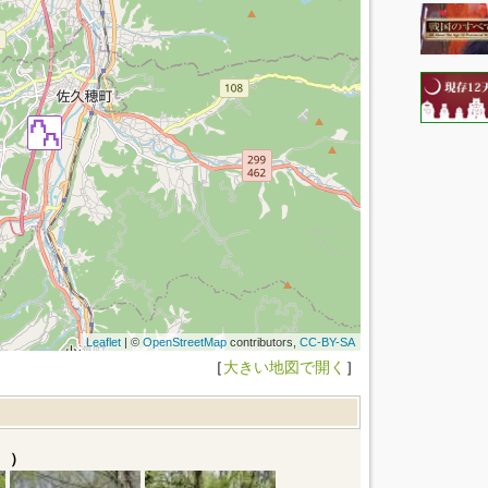
Leaflet
| ©
OpenStreetMap
contributors,
CC-BY-SA
［
大きい地図で開く
］
。）