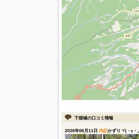
下畑城の口コミ情報
2026年06月11日
内記
かずりヾ(・ε・