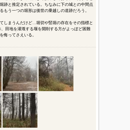
堀跡と推定されている。ちなみに下の城との中間点
るもう一つの堀形は後世の乗越しの道跡だろう。
てしまうんだけど…堀切や竪堀の存在をその指標と
ぶ、田地を灌漑する堰を開削する方がよっぽど困難
を侮ってさえいる。