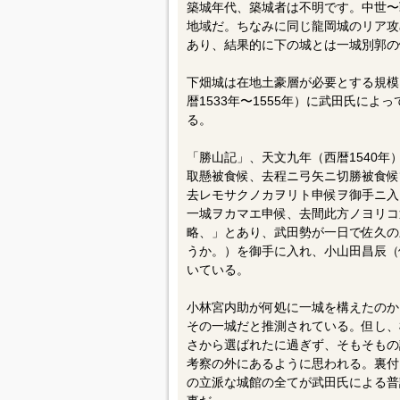
築城年代、築城者は不明です。中世〜
地域だ。ちなみに同じ龍岡城のリア攻
あり、結果的に下の城とは一城別郭の
下畑城は在地土豪層が必要とする規模
暦1533年〜1555年）に武田氏に
る。
「勝山記」、天文九年（西暦1540
取懸被食候、去程ニ弓矢ニ切勝被食候
去レモサクノカヲリト申候ヲ御手ニ入
一城ヲカマエ申候、去間此方ノヨリコ
略、」とあり、武田勢が一日で佐久の
うか。）を御手に入れ、小山田昌辰（
いている。
小林宮内助が何処に一城を構えたのか
その一城だと推測されている。但し、
さから選ばれたに過ぎず、そもそもの
考察の外にあるように思われる。裏付
の立派な城館の全てが武田氏による普