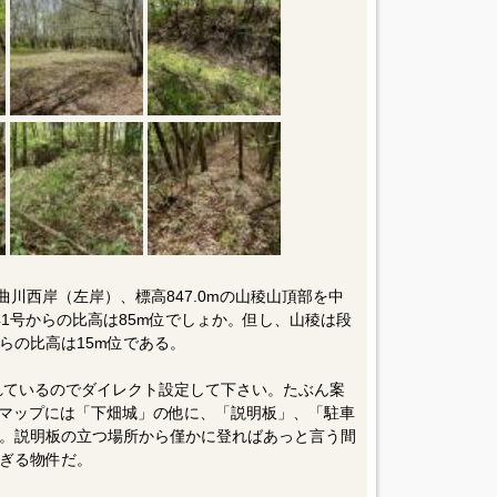
曲川西岸（左岸）、標高847.0mの山稜山頂部を中
1号からの比高は85m位でしょか。但し、山稜は段
らの比高は15m位である。
されているのでダイレクト設定して下さい。たぶん案
めマップには「下畑城」の他に、「説明板」、「駐車
。説明板の立つ場所から僅かに登ればあっと言う間
ぎる物件だ。