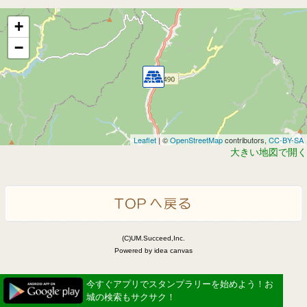
+
−
Leaflet
| ©
OpenStreetMap
contributors,
CC-BY-SA
大きい地図で開く
(C)UM.Succeed,Inc.
Powered by idea canvas
今すぐアプリでスタンプラリーを始めよう！お
城の検索もサクサク！