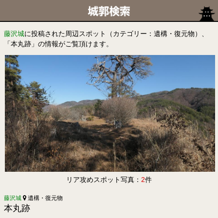
藤沢城
に投稿された周辺スポット（カテゴリー：遺構・復元物）、
「本丸跡」の情報がご覧頂けます。
リア攻めスポット写真：
2
件
藤沢城
遺構・復元物
本丸跡