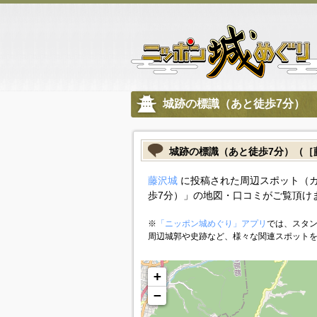
城跡の標識（あと徒歩7分）
城跡の標識（あと徒歩7分）（［
藤沢城
に投稿された周辺スポット（
歩7分）」の地図・口コミがご覧頂け
※
「ニッポン城めぐり」アプリ
では、スタン
周辺城郭や史跡など、様々な関連スポット
+
−