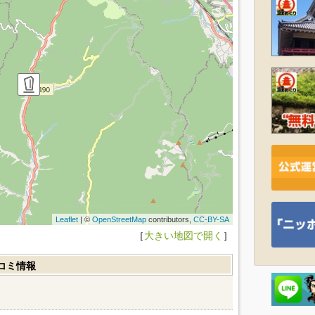
Leaflet
| ©
OpenStreetMap
contributors,
CC-BY-SA
［
大きい地図で開く
］
コミ情報