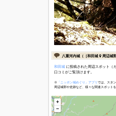
八重河内城（［和田城
周辺城
和田城
に投稿された周辺スポット（
口コミがご覧頂けます。
※
「ニッポン城めぐり」アプリ
では、スタン
周辺城郭や史跡など、様々な関連スポット
+
−