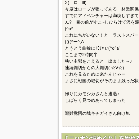
Σ(￣ロ￣lll)
今度はロープが張ってある 林業関
すでにアドベンチャーは満喫しすぎて
ん? 目の前がすこ~しひらけて沢を
(^o^ゞ
これにちがいない！と ラストスパー
((((^ー^;A
とうとう曲輪にﾄｳﾁｬｺ♪(^o^)/
ここまで2時間半..
狭い主郭をこえると 出ました～♪
連続堀切からの大堀切( ☆∀☆)
これを見るために来たんじゃー
まさに戦国の堀切がそのまま残った状
帰りにカモシカさんと遭遇♪
しばらく見つめあってしまった
遭難覚悟の城キチガイさん向けｶﾓ