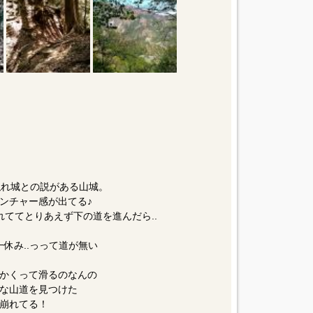
の隠れ城との説がある山城。
ンチャー感が出てる♪
れててとりあえず下の道を進んだら..
休み..っって道が無い
かくって滑るのなんの
な山道を見つけた
た崩れてる！