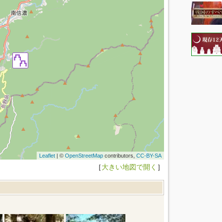
Leaflet
| ©
OpenStreetMap
contributors,
CC-BY-SA
［
大きい地図で開く
］