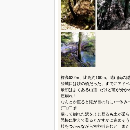
標高622m、比高約160m。遠山氏
登城口は鉄の橋だった。すでにアドベ
最初はよくある山道..だけど道が分か
崖崩れ！
なんとか渡ると滝が目の前に♪一休み一
(￣□￣;)!!
戻って崩れた沢をよじ登るも土が柔ら
恐怖に耐えて登るとかすかに進めそう
枝をつかみながらｿﾛﾘｿﾛﾘ進むと ま