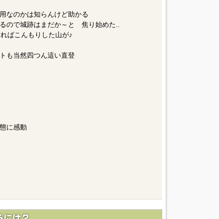
係用なのかは知らんけど助かる
るので城跡はまだか～と 焦り始めた..
渡ればこんもりした山が♪
トも当然四つん這い直登
態に感動