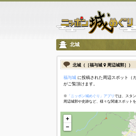
北城
北城（［福与城
周辺城郭］）
福与城
に投稿された周辺スポット（
がご覧頂けます。
※
「ニッポン城めぐり」アプリ
では、スタン
周辺城郭や史跡など、様々な関連スポット
+
−