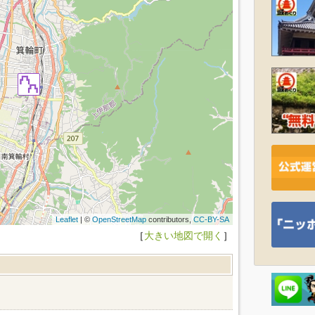
Leaflet
| ©
OpenStreetMap
contributors,
CC-BY-SA
［
大きい地図で開く
］