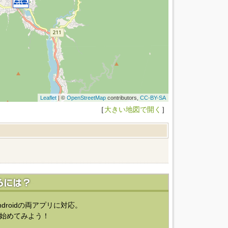
Leaflet
| ©
OpenStreetMap
contributors,
CC-BY-SA
［
大きい地図で開く
］
ndroidの両アプリに対応。
始めてみよう！