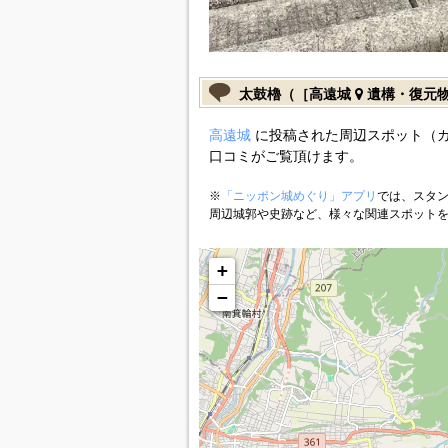
太鼓櫓（［高遠城
遺構・復元
高遠城
に投稿された周辺スポット（
口コミがご覧頂けます。
※
「ニッポン城めぐり」アプリ
では、スタン
周辺城郭や史跡など、様々な関連スポット
+
−