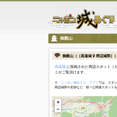
御殿山
御殿山（［高遠城
周辺城郭］
高遠城
に投稿された周辺スポット（
ミがご覧頂けます。
※
「ニッポン城めぐり」アプリ
では、スタン
周辺城郭や史跡など、様々な関連スポット
+
−