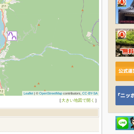
Leaflet
| ©
OpenStreetMap
contributors,
CC-BY-SA
［
大きい地図で開く
］