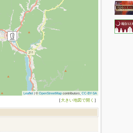
Leaflet
| ©
OpenStreetMap
contributors,
CC-BY-SA
［
大きい地図で開く
］