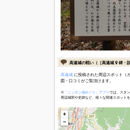
高遠城の戦い（［高遠城
碑・
高遠城
に投稿された周辺スポット（
図・口コミがご覧頂けます。
※
「ニッポン城めぐり」アプリ
では、スタン
周辺城郭や史跡など、様々な関連スポット
+
−