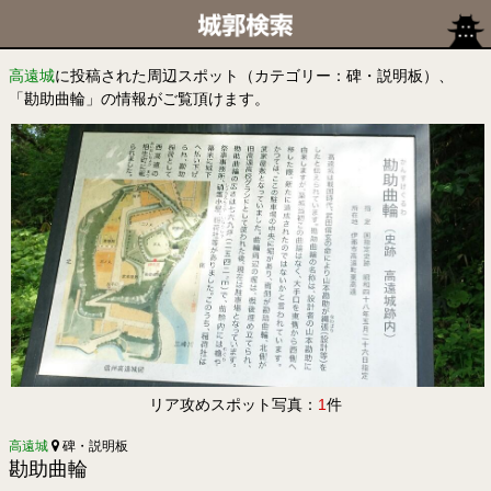
高遠城
に投稿された周辺スポット（カテゴリー：碑・説明板）、
「勘助曲輪」の情報がご覧頂けます。
リア攻めスポット写真：
1
件
高遠城
碑・説明板
勘助曲輪