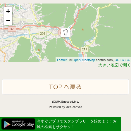
+
−
Leaflet
| ©
OpenStreetMap
contributors,
CC-BY-SA
大きい地図で開く
(C)UM.Succeed,Inc.
Powered by idea canvas
今すぐアプリでスタンプラリーを始めよう！お
城の検索もサクサク！