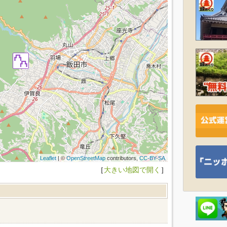
Leaflet
| ©
OpenStreetMap
contributors,
CC-BY-SA
［
大きい地図で開く
］