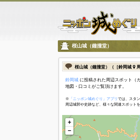
桜山城（鐘撞堂）
桜山城（鐘撞堂）（［鈴岡城
周
鈴岡城
に投稿された周辺スポット（
地図・口コミがご覧頂けます。
※
「ニッポン城めぐり」アプリ
では、スタン
周辺城郭や史跡など、様々な関連スポット
+
−