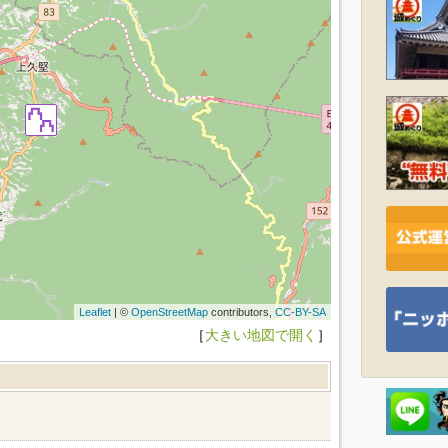
Leaflet
| ©
OpenStreetMap
contributors,
CC-BY-SA
［
大きい地図で開く
］