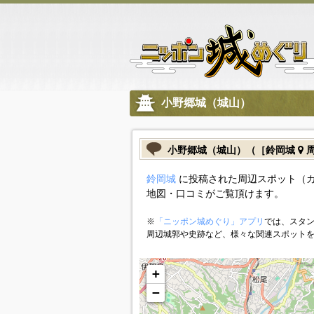
小野郷城（城山）
小野郷城（城山）（［鈴岡城
周
鈴岡城
に投稿された周辺スポット（
地図・口コミがご覧頂けます。
※
「ニッポン城めぐり」アプリ
では、スタン
周辺城郭や史跡など、様々な関連スポット
+
−