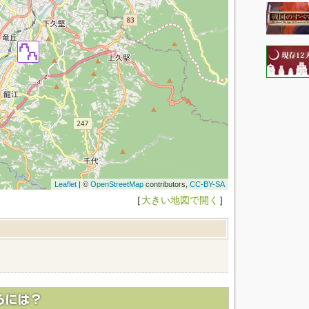
Leaflet
| ©
OpenStreetMap
contributors,
CC-BY-SA
［
大きい地図で開く
］