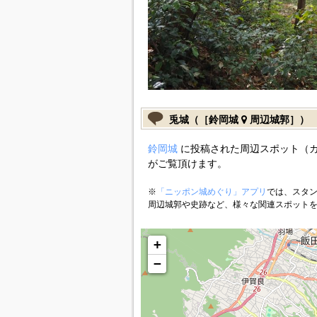
兎城（［鈴岡城
周辺城郭］）
鈴岡城
に投稿された周辺スポット（
がご覧頂けます。
※
「ニッポン城めぐり」アプリ
では、スタン
周辺城郭や史跡など、様々な関連スポット
+
−