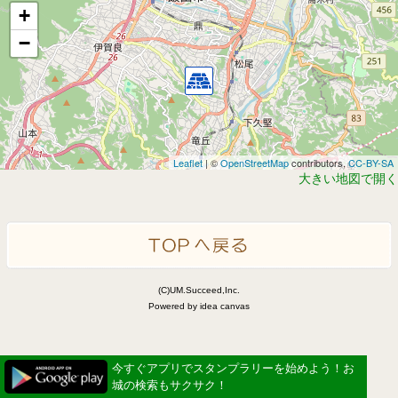
+
−
Leaflet
| ©
OpenStreetMap
contributors,
CC-BY-SA
大きい地図で開く
(C)UM.Succeed,Inc.
Powered by idea canvas
今すぐアプリでスタンプラリーを始めよう！お
城の検索もサクサク！