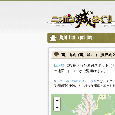
薦川山城（薦川城）
薦川山城（薦川城）（［猿沢城
猿沢城
に投稿された周辺スポット（
の地図・口コミがご覧頂けます。
※
「ニッポン城めぐり」アプリ
では、スタン
周辺城郭や史跡など、様々な関連スポット
+
−