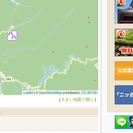
Leaflet
| ©
OpenStreetMap
contributors,
CC-BY-SA
［
大きい地図で開く
］
報