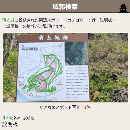
薄衣城
に投稿された周辺スポット（カテゴリー：碑・説明板）、
「説明板」の情報がご覧頂けます。
リア攻めスポット写真：
1
件
薄衣城
碑・説明板
説明板