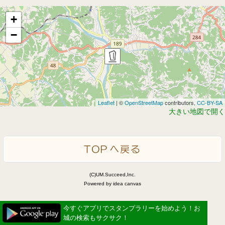
+
−
Leaflet
| ©
OpenStreetMap
contributors,
CC-BY-SA
大きい地図で開く
(C)UM.Succeed,Inc.
Powered by idea canvas
今すぐアプリでスタンプラリーを始めよう！お
城の検索もサクサク！