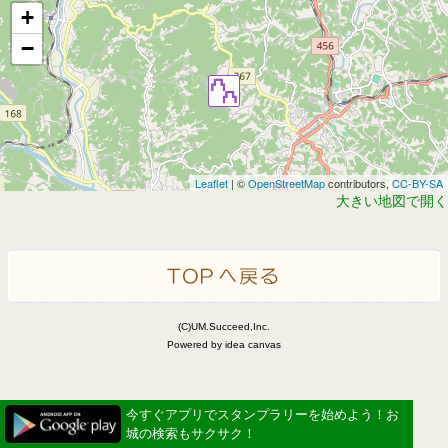
+
−
Leaflet
| ©
OpenStreetMap
contributors,
CC-BY-SA
大きい地図で開く
(C)UM.Succeed,Inc.
Powered by idea canvas
今すぐアプリでスタンプラリーを始めよう！お
城の検索もサクサク！