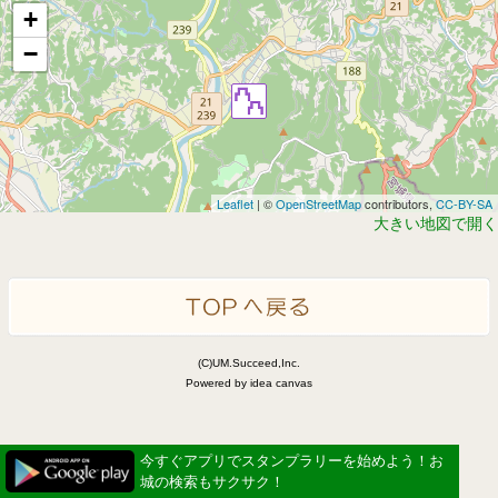
+
−
Leaflet
| ©
OpenStreetMap
contributors,
CC-BY-SA
大きい地図で開く
(C)UM.Succeed,Inc.
Powered by idea canvas
今すぐアプリでスタンプラリーを始めよう！お
城の検索もサクサク！