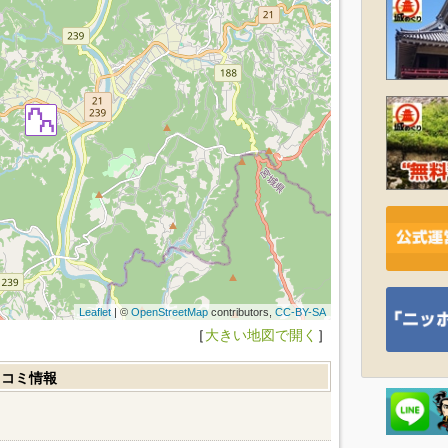
Leaflet
| ©
OpenStreetMap
contributors,
CC-BY-SA
［
大きい地図で開く
］
口コミ情報