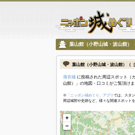
葉山館（小野山城・波山館）
葉山館（小野山城・波山館）（
薄衣城
に投稿された周辺スポット（
山館）」の地図・口コミがご覧頂けま
※
「ニッポン城めぐり」アプリ
では、スタン
周辺城郭や史跡など、様々な関連スポット
+
−