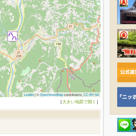
Leaflet
| ©
OpenStreetMap
contributors,
CC-BY-SA
［
大きい地図で開く
］