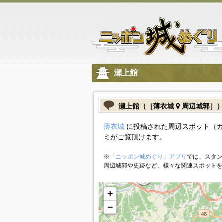
瀬上館
瀬上館（［薄衣城
周辺城郭］
薄衣城
に投稿された周辺スポット（
ミがご覧頂けます。
※
「ニッポン城めぐり」アプリ
では、スタン
周辺城郭や史跡など、様々な関連スポット
+
−