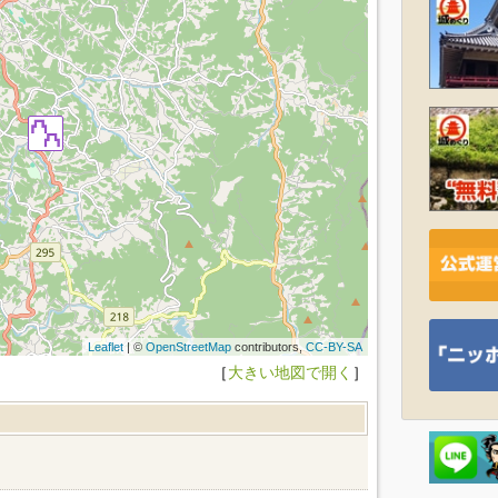
Leaflet
| ©
OpenStreetMap
contributors,
CC-BY-SA
［
大きい地図で開く
］