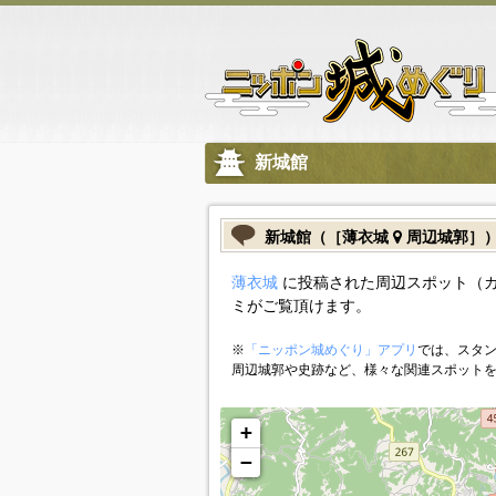
新城館
新城館（［薄衣城
周辺城郭］
薄衣城
に投稿された周辺スポット（
ミがご覧頂けます。
※
「ニッポン城めぐり」アプリ
では、スタン
周辺城郭や史跡など、様々な関連スポット
+
−