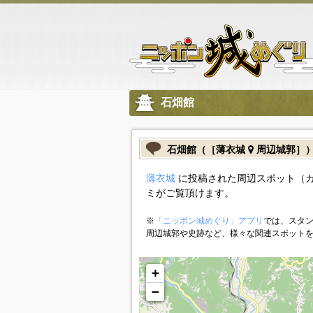
石畑館
石畑館（［薄衣城
周辺城郭］
薄衣城
に投稿された周辺スポット（
ミがご覧頂けます。
※
「ニッポン城めぐり」アプリ
では、スタン
周辺城郭や史跡など、様々な関連スポット
+
−