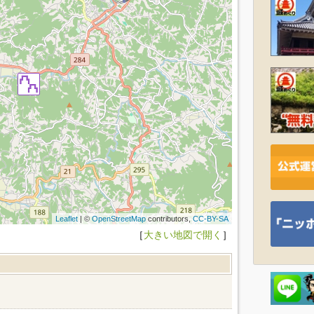
Leaflet
| ©
OpenStreetMap
contributors,
CC-BY-SA
［
大きい地図で開く
］