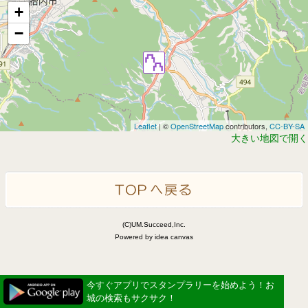
+
−
Leaflet
| ©
OpenStreetMap
contributors,
CC-BY-SA
大きい地図で開く
(C)UM.Succeed,Inc.
Powered by idea canvas
今すぐアプリでスタンプラリーを始めよう！お
城の検索もサクサク！