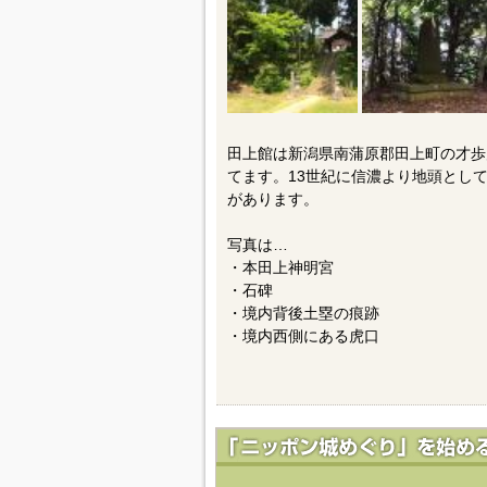
田上館は新潟県南蒲原郡田上町の才歩
てます。13世紀に信濃より地頭とし
があります。
写真は…
・本田上神明宮
・石碑
・境内背後土塁の痕跡
・境内西側にある虎口