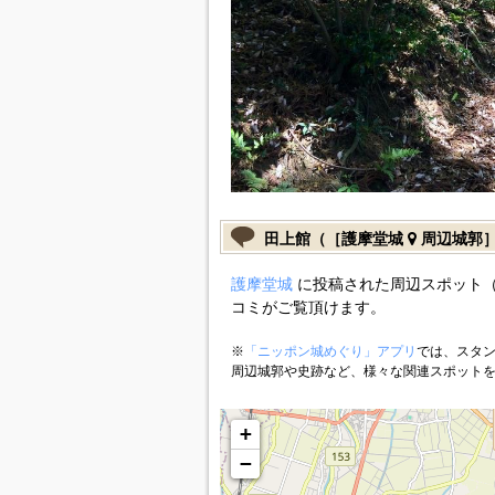
田上館（［護摩堂城
周辺城郭
護摩堂城
に投稿された周辺スポット（
コミがご覧頂けます。
※
「ニッポン城めぐり」アプリ
では、スタン
周辺城郭や史跡など、様々な関連スポット
+
−