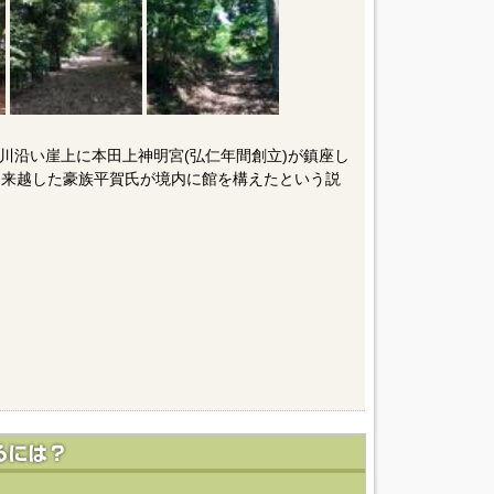
川沿い崖上に本田上神明宮(弘仁年間創立)が鎮座し
て来越した豪族平賀氏が境内に館を構えたという説