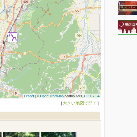
Leaflet
| ©
OpenStreetMap
contributors,
CC-BY-SA
［
大きい地図で開く
］