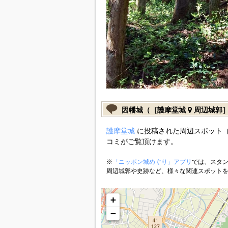
因幡城（［護摩堂城
周辺城郭
護摩堂城
に投稿された周辺スポット（
コミがご覧頂けます。
※
「ニッポン城めぐり」アプリ
では、スタン
周辺城郭や史跡など、様々な関連スポット
+
−