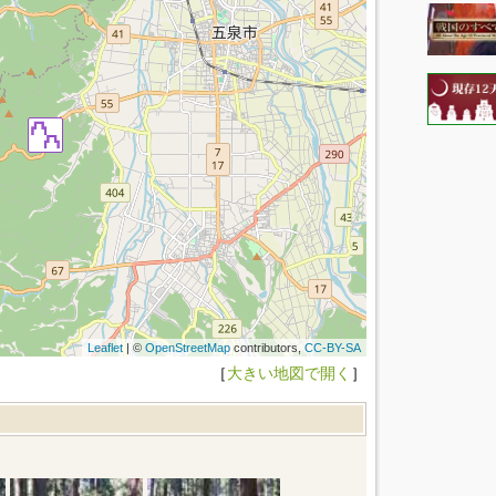
Leaflet
| ©
OpenStreetMap
contributors,
CC-BY-SA
［
大きい地図で開く
］