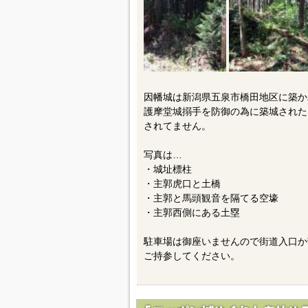
因幡城は新潟県五泉市橋田地区に築か
護摩堂城搦手を防御の為に築城された
されてません。
写真は…
・城址標柱
・主郭虎口と土橋
・主郭と馬頭観音を隔てる空壕
・主郭西側にある土塁
駐車場は御座いませんので街道入口か
ご持参してください。