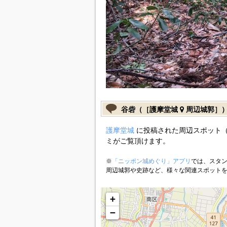
谷砦（［護摩堂城
周辺城郭］
護摩堂城
に投稿された周辺スポット（
ミがご覧頂けます。
※
「ニッポン城めぐり」アプリ
では、スタン
周辺城郭や史跡など、様々な関連スポット
+
−