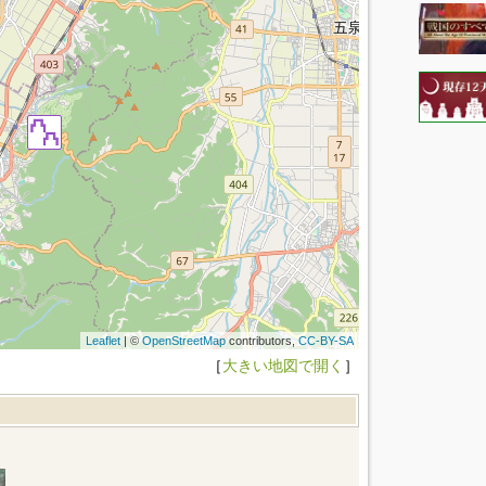
Leaflet
| ©
OpenStreetMap
contributors,
CC-BY-SA
［
大きい地図で開く
］