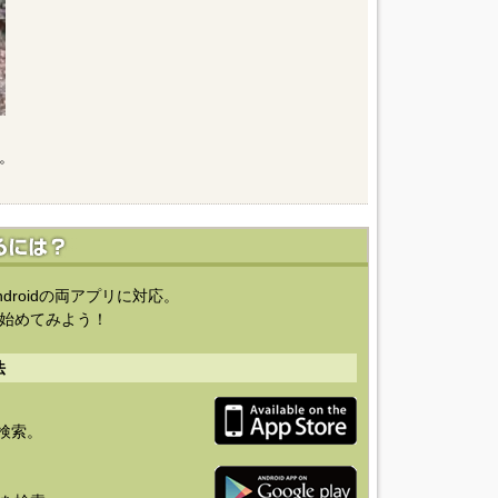
。
ndroidの両アプリに対応。
始めてみよう！
法
を検索。