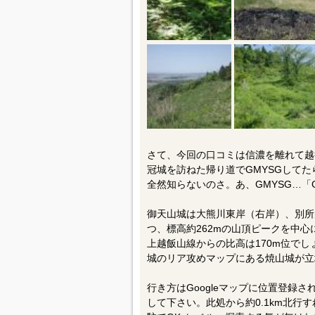
さて、今回の口コミは信濃を離れて越
冠城を訪ねた帰り道でGMYSGして
全然知らないのさ。あ、GMYSG…「G
御天山城は大熊川東岸（右岸）、別所
つ、標高約262mの山頂ピークを中心
上越飯山線からの比高は170m位でし
城のリア攻めマップにある焼山城が立
行き方はGoogleマップに位置登録
して下さい。此処から約0.1km北行