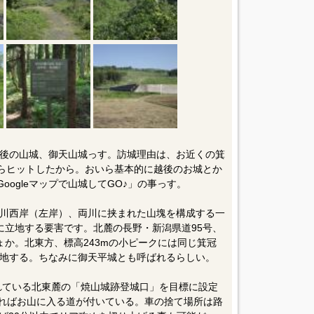
後の山城、御天山城っす。訪城理由は、お近くの箕
たらヒットしたから。おいら基本的に越後のお城とか
oogleマップで山城してGO♪」の事っす。
川西岸（左岸）、両川に挟まれた山塊を構成する一
に立地する要害です。北麓の長野・新潟県道95号、
ょか。北東方、標高243mの小ピークには同じ箕冠
地する。ちなみに御天平城とも呼ばれるらしい。
されている北東麓の「焼山城跡登城口」を目標に設定
すればお山に入る道が付いている。車の捨て場所は路