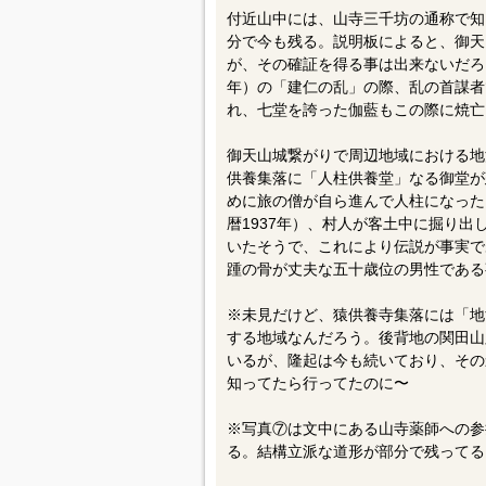
付近山中には、山寺三千坊の通称で知
分で今も残る。説明板によると、御天
が、その確証を得る事は出来ないだろ
年）の「建仁の乱」の際、乱の首謀者
れ、七堂を誇った伽藍もこの際に焼亡
御天山城繋がりで周辺地域における地
供養集落に「人柱供養堂」なる御堂が
めに旅の僧が自ら進んで人柱になった
暦1937年）、村人が客土中に掘り
いたそうで、これにより伝説が事実で
踵の骨が丈夫な五十歳位の男性である
※未見だけど、猿供養寺集落には「地
する地域なんだろう。後背地の関田山
いるが、隆起は今も続いており、その
知ってたら行ってたのに〜
※写真⑦は文中にある山寺薬師への参
る。結構立派な道形が部分で残ってる