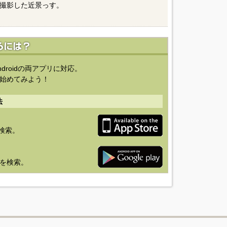
撮影した近景っす。
ndroidの両アプリに対応。
始めてみよう！
法
を検索。
り」を検索。