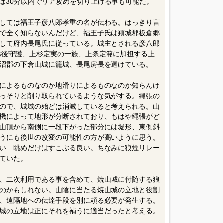
れば30分以内でリア攻めを切り上げる事も可能だ。
しては福王子彦八郎孝重の名が伝わる。はっきり言
で全く知らないんだけど、福王子氏は頚城郡板倉郷
して府内長尾氏に従っている。城主とされる彦八郎
、越後守護、上杉定実の一族、上条定範に加担する上
沼郡の下倉山城に籠城、長尾房長を退けている。
によるものなのか地滑りによるものなのか知らんけ
っそりと削り取られているような気がする。縄張の
ので、城域の殆どは消滅していると考えられる。山
機によって地形が分断されており、もはや縄張がど
山頂から南側に一段下がった部分には堀形、東側斜
うにも後世の改変の可能性の方が高いように思う。
い…眺めだけはすこぶる良い。ちなみに狼煙リレー
ていた。
、二次利用である事を含めて、焼山城に付随する狼
のかもしれない。山陰に当たる焼山城の立地と役割
、遠隔地への伝達手段を別に頼る必要が発生する。
城の立地は正にそれを補うに適当だったと考える。