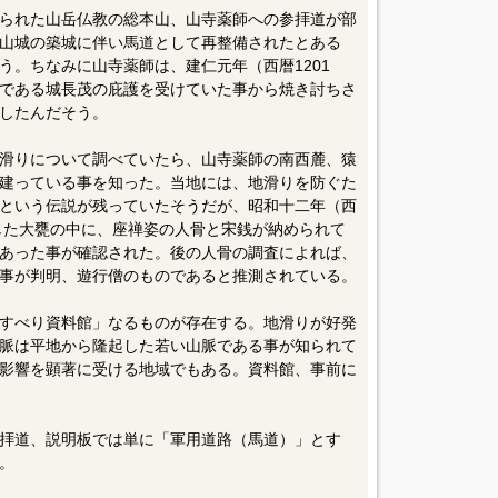
られた山岳仏教の総本山、山寺薬師への参拝道が部
山城の築城に伴い馬道として再整備されたとある
う。ちなみに山寺薬師は、建仁元年（西暦1201
である城長茂の庇護を受けていた事から焼き討ちさ
したんだそう。
滑りについて調べていたら、山寺薬師の南西麓、猿
建っている事を知った。当地には、地滑りを防ぐた
という伝説が残っていたそうだが、昭和十二年（西
出した大甕の中に、座禅姿の人骨と宋銭が納められて
あった事が確認された。後の人骨の調査によれば、
事が判明、遊行僧のものであると推測されている。
すべり資料館」なるものが存在する。地滑りが好発
脈は平地から隆起した若い山脈である事が知られて
影響を顕著に受ける地域でもある。資料館、事前に
拝道、説明板では単に「軍用道路（馬道）」とす
。