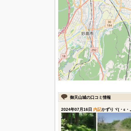
御天山城の口コミ情報
2024年07月16日
内記
かずりヾ(・ε・