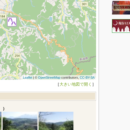
Leaflet
| ©
OpenStreetMap
contributors,
CC-BY-SA
［
大きい地図で開く
］
。）