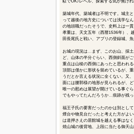
駐でOK♪レベル、探索する気が無け
築城年代、築城者は不明です。城主と
って越後の地方史については浅学なん
の地頭職だったそうで、史料上は一貫
孝重は、天文五年（西暦1536年）
田長尾氏と戦い、アプリの登録城、魚
お城の現況は…まず、このお山、採土
ど、山体の半分ぐらい、西側斜面がご
重点は山稜の西側にあったと思われる
頂部は僅かに形状を留めているが、重
うだとか言える状況に全くない。又、
面には腰郭様の地形が見られるが、ど
唯一の慰めは展望が開けている事ぐら
でもやってたんだろうか…痕跡が残っ
福王子氏の要害だったのかは別として
煙台や物見台だったと考えた方がよい
は道押さえの居館城を越える事はなく
焼山城の後背地、上段に当たる御天山