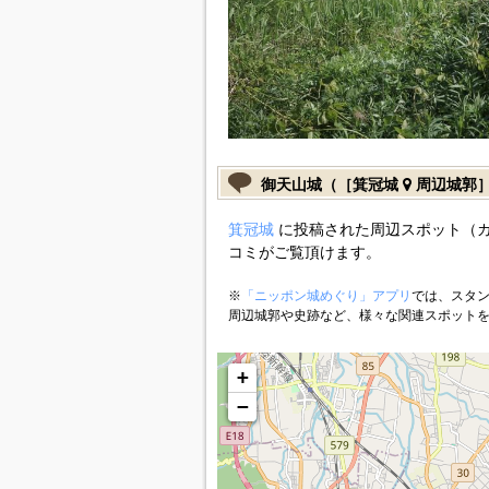
御天山城（［箕冠城
周辺城郭
箕冠城
に投稿された周辺スポット（
コミがご覧頂けます。
※
「ニッポン城めぐり」アプリ
では、スタン
周辺城郭や史跡など、様々な関連スポット
+
−