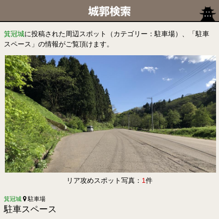
箕冠城
に投稿された周辺スポット（カテゴリー：駐車場）、「駐車
スペース」の情報がご覧頂けます。
リア攻めスポット写真：
1
件
箕冠城
駐車場
駐車スペース