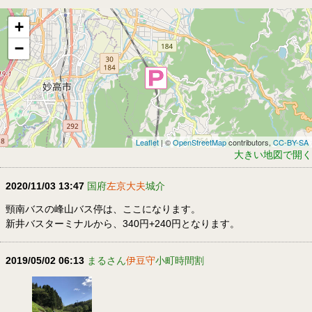
+
−
Leaflet
| ©
OpenStreetMap
contributors,
CC-BY-SA
大きい地図で開く
2020/11/03 13:47
国府
左京大夫
城介
頸南バスの峰山バス停は、ここになります。
新井バスターミナルから、340円+240円となります。
2019/05/02 06:13
まるさん
伊豆守
小町時間割