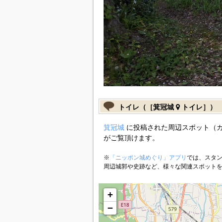
トイレ（［箕冠城
トイレ］）
箕冠城
に投稿された周辺スポット（
がご覧頂けます。
※
「ニッポン城めぐり」アプリ
では、スタン
周辺城郭や史跡など、様々な関連スポット
+
−