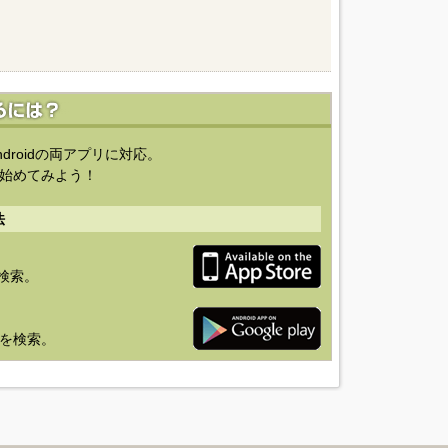
ndroidの両アプリに対応。
始めてみよう！
法
を検索。
り」を検索。