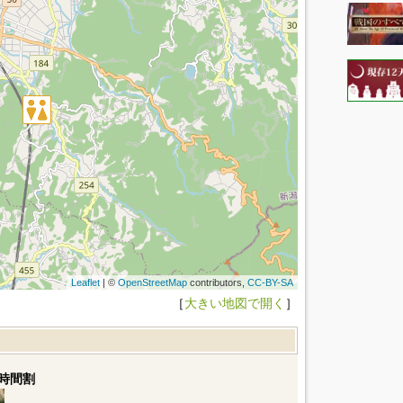
Leaflet
| ©
OpenStreetMap
contributors,
CC-BY-SA
［
大きい地図で開く
］
時間割