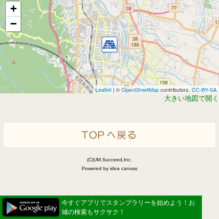
+
−
Leaflet
| ©
OpenStreetMap
contributors,
CC-BY-SA
大きい地図で開く
(C)UM.Succeed,Inc.
Powered by idea canvas
今すぐアプリでスタンプラリーを始めよう！お
城の検索もサクサク！