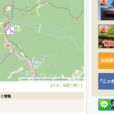
Leaflet
| ©
OpenStreetMap
contributors,
CC-BY-SA
［
大きい地図で開く
］
コミ情報