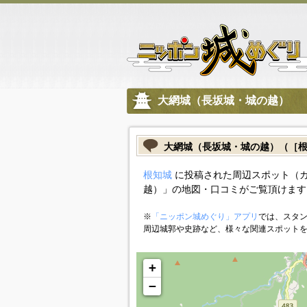
大網城（長坂城・城の越）
大網城（長坂城・城の越）（［
根知城
に投稿された周辺スポット（
越）」の地図・口コミがご覧頂けます
※
「ニッポン城めぐり」アプリ
では、スタン
周辺城郭や史跡など、様々な関連スポット
+
−