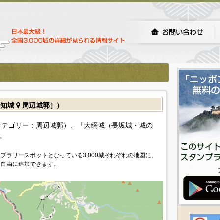
根知城
周辺城郭］）
カテゴリー：周辺城郭）、「大網城（長坂城・城の
。
プラリースポットとなっている3,000城それぞれの地図に、
を自由に追加できます。