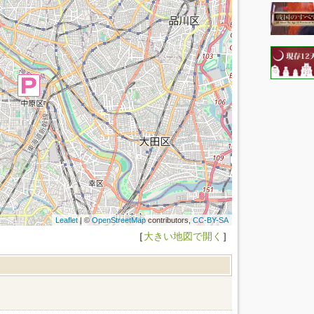
Leaflet
| ©
OpenStreetMap
contributors,
CC-BY-SA
［
大きい地図で開く
］