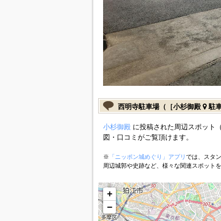
西明寺駐車場（［小杉御殿
駐
小杉御殿
に投稿された周辺スポット
図・口コミがご覧頂けます。
※
「ニッポン城めぐり」アプリ
では、スタン
周辺城郭や史跡など、様々な関連スポット
+
−