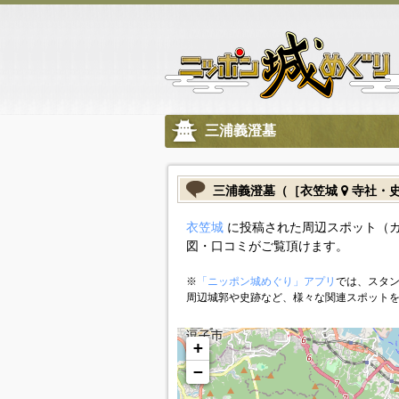
三浦義澄墓
三浦義澄墓（［衣笠城
寺社・
衣笠城
に投稿された周辺スポット（
図・口コミがご覧頂けます。
※
「ニッポン城めぐり」アプリ
では、スタン
周辺城郭や史跡など、様々な関連スポット
+
−