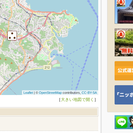
Leaflet
| ©
OpenStreetMap
contributors,
CC-BY-SA
［
大きい地図で開く
］