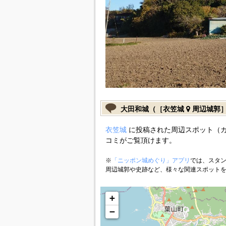
大田和城（［衣笠城
周辺城郭
衣笠城
に投稿された周辺スポット（
コミがご覧頂けます。
※
「ニッポン城めぐり」アプリ
では、スタン
周辺城郭や史跡など、様々な関連スポット
+
−