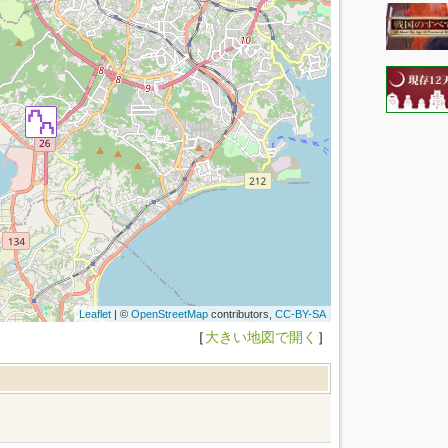
Leaflet
| ©
OpenStreetMap
contributors,
CC-BY-SA
［
大きい地図で開く
］