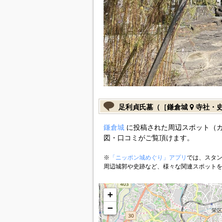
足利貞氏墓（［鎌倉城
寺社・
鎌倉城
に投稿された周辺スポット（
図・口コミがご覧頂けます。
※
「ニッポン城めぐり」アプリ
では、スタン
周辺城郭や史跡など、様々な関連スポット
+
−