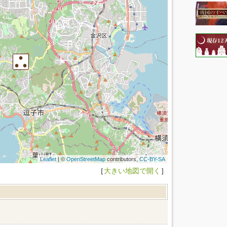
Leaflet
| ©
OpenStreetMap
contributors,
CC-BY-SA
［
大きい地図で開く
］