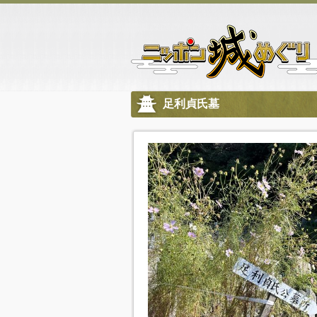
足利貞氏墓