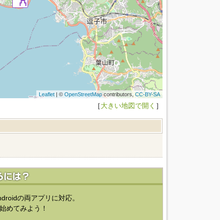
Leaflet
| ©
OpenStreetMap
contributors,
CC-BY-SA
［
大きい地図で開く
］
ndroidの両アプリに対応。
始めてみよう！