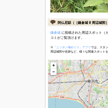
阿仏尼邸（［鎌倉城
周辺城郭
鎌倉城
に投稿された周辺スポット（
コミがご覧頂けます。
※
「ニッポン城めぐり」アプリ
では、スタン
周辺城郭や史跡など、様々な関連スポット
+
−