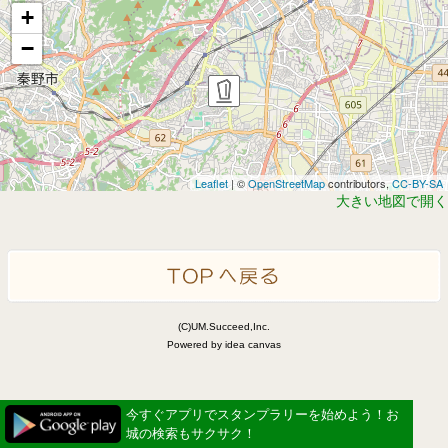
+
−
Leaflet
| ©
OpenStreetMap
contributors,
CC-BY-SA
大きい地図で開く
(C)UM.Succeed,Inc.
Powered by idea canvas
今すぐアプリでスタンプラリーを始めよう！お
城の検索もサクサク！