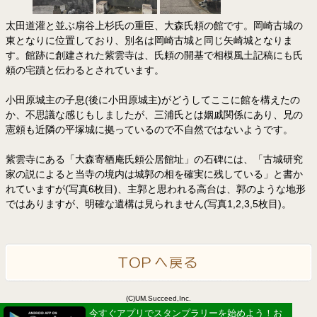
太田道灌と並ぶ扇谷上杉氏の重臣、大森氏頼の館です。岡崎古城の
東となりに位置しており、別名は岡崎古城と同じ矢崎城となりま
す。館跡に創建された紫雲寺は、氏頼の開基で相模風土記稿にも氏
頼の宅蹟と伝わるとされています。
小田原城主の子息(後に小田原城主)がどうしてここに館を構えたの
か、不思議な感じもしましたが、三浦氏とは姻戚関係にあり、兄の
憲頼も近隣の平塚城に拠っているので不自然ではないようです。
紫雲寺にある「大森寄栖庵氏頼公居館址」の石碑には、「古城研究
家の説によると当寺の境内は城郭の相を確実に残している」と書か
れていますが(写真6枚目)、主郭と思われる高台は、郭のような地形
ではありますが、明確な遺構は見られません(写真1,2,3,5枚目)。
(C)UM.Succeed,Inc.
Powered by idea canvas
今すぐアプリでスタンプラリーを始めよう！お