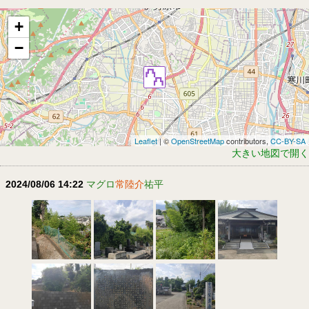
+
−
Leaflet
| ©
OpenStreetMap
contributors,
CC-BY-SA
大きい地図で開く
2024/08/06 14:22
マグロ
常陸介
祐平