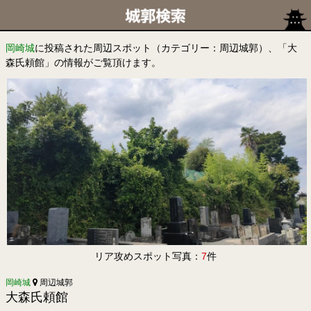
岡崎城
に投稿された周辺スポット（カテゴリー：周辺城郭）、「大
森氏頼館」の情報がご覧頂けます。
リア攻めスポット写真：
7
件
岡崎城
周辺城郭
大森氏頼館