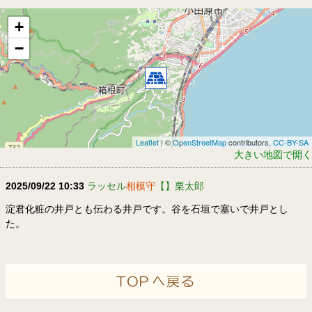
+
−
Leaflet
| ©
OpenStreetMap
contributors,
CC-BY-SA
大きい地図で開く
2025/09/22 10:33
ラッセル
相模守
【】栗太郎
淀君化粧の井戸とも伝わる井戸です。谷を石垣で塞いで井戸とし
た。