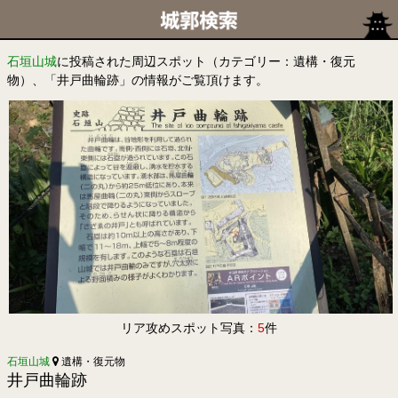
石垣山城
に投稿された周辺スポット（カテゴリー：遺構・復元
物）、「井戸曲輪跡」の情報がご覧頂けます。
リア攻めスポット写真：
5
件
石垣山城
遺構・復元物
井戸曲輪跡