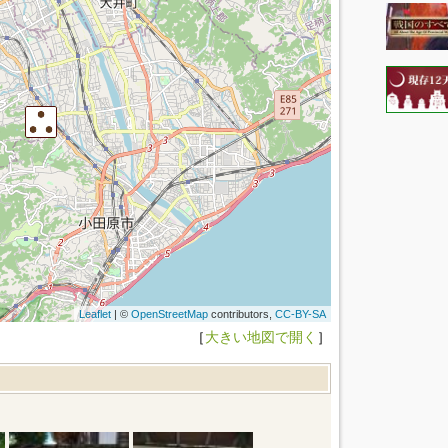
Leaflet
| ©
OpenStreetMap
contributors,
CC-BY-SA
［
大きい地図で開く
］