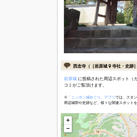
西念寺（［岩原城
寺社・史跡
岩原城
に投稿された周辺スポット（
コミがご覧頂けます。
※
「ニッポン城めぐり」アプリ
では、スタン
周辺城郭や史跡など、様々な関連スポット
+
−