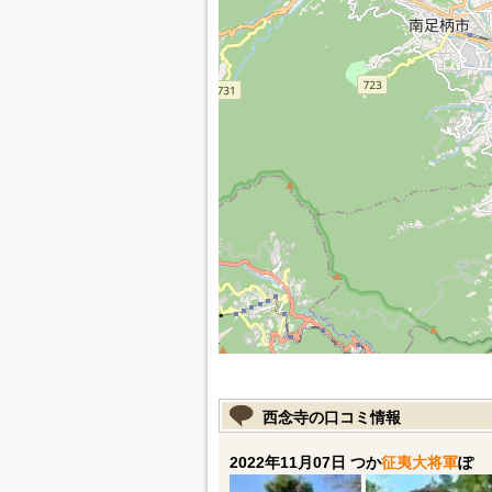
西念寺の口コミ情報
2022年11月07日 つか
征夷大将軍
ぽ