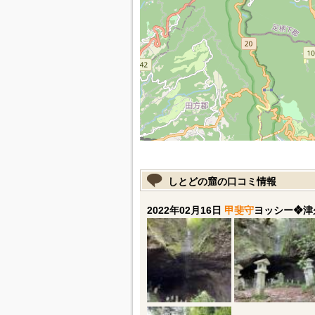
しとどの窟の口コミ情報
2022年02月16日
甲斐守
ヨッシー❖津