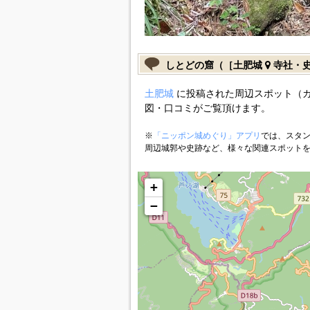
しとどの窟（［土肥城
寺社・
土肥城
に投稿された周辺スポット（
図・口コミがご覧頂けます。
※
「ニッポン城めぐり」アプリ
では、スタン
周辺城郭や史跡など、様々な関連スポット
+
−