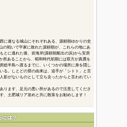
西に連なる城山にそれぞれある、源頼朝ゆかりの史
橋山の戦いで平家に敗れた源頼朝が、これらの地にあ
もとに逃れた後、岩海岸(源頼朝船出の浜)から安房
2か所あることから、昭和時代初期には双方が真贋を
房総半島へ渡るまでに、いくつかの場所に身を隠し
いる。しとどの窟の由来は、追手が「シトト」と言
人影がないものとして立ち去ったからと言われてい
あります、足元の悪い所があるので注意してくださ
す、土肥城リア攻めと共に散策をお勧めします！