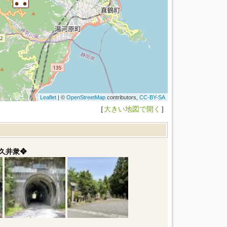
Leaflet
| ©
OpenStreetMap
contributors,
CC-BY-SA
［
大きい地図で開く
］
久井衆❖