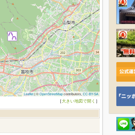
Leaflet
| ©
OpenStreetMap
contributors,
CC-BY-SA
［
大きい地図で開く
］