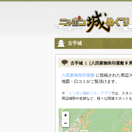
古手城
古手城（［八田家御朱印屋敷
周
八田家御朱印屋敷
に投稿された周辺ス
地図・口コミがご覧頂けます。
※
「ニッポン城めぐり」アプリ
では、スタン
周辺城郭や史跡など、様々な関連スポット
+
−