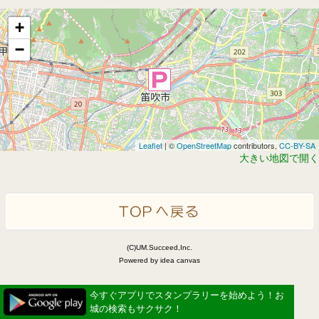
+
−
Leaflet
| ©
OpenStreetMap
contributors,
CC-BY-SA
大きい地図で開く
(C)UM.Succeed,Inc.
Powered by idea canvas
今すぐアプリでスタンプラリーを始めよう！お
城の検索もサクサク！