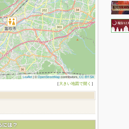
Leaflet
| ©
OpenStreetMap
contributors,
CC-BY-SA
［
大きい地図で開く
］