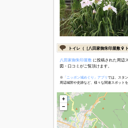
トイレ（［八田家御朱印屋敷
ト
八田家御朱印屋敷
に投稿された周辺ス
図・口コミがご覧頂けます。
※
「ニッポン城めぐり」アプリ
では、スタン
周辺城郭や史跡など、様々な関連スポット
+
−