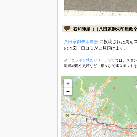
石和陣屋（［八田家御朱印屋敷
八田家御朱印屋敷
に投稿された周辺ス
の地図・口コミがご覧頂けます。
※
「ニッポン城めぐり」アプリ
では、スタン
周辺城郭や史跡など、様々な関連スポット
+
−