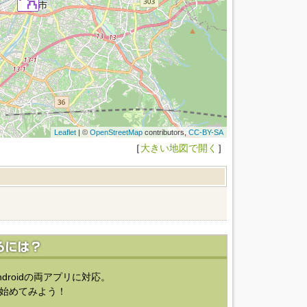
Leaflet
| ©
OpenStreetMap
contributors,
CC-BY-SA
［
大きい地図で開く
］
ndroidの両アプリに対応。
始めてみよう！